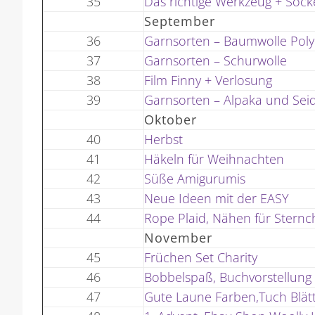
35
Das richtige Werkzeug + Sock
September
36
Garnsorten – Baumwolle Poly
37
Garnsorten – Schurwolle
38
Film Finny + Verlosung
39
Garnsorten – Alpaka und Sei
Oktober
40
Herbst
41
Häkeln für Weihnachten
42
Süße Amigurumis
43
Neue Ideen mit der EASY
44
Rope Plaid, Nähen für Stern
November
45
Früchen Set Charity
46
Bobbelspaß, Buchvorstellung
47
Gute Laune Farben,Tuch Blätt