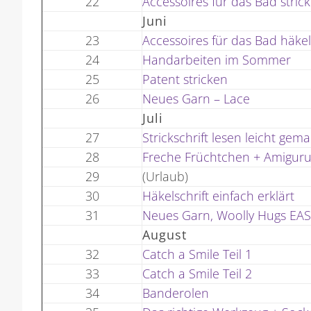
22
Accessoires für das Bad stric
Juni
23
Accessoires für das Bad häke
24
Handarbeiten im Sommer
25
Patent stricken
26
Neues Garn – Lace
Juli
27
Strickschrift lesen leicht gem
28
Freche Früchtchen + Amigur
29
(Urlaub)
30
Häkelschrift einfach erklärt
31
Neues Garn, Woolly Hugs EA
August
32
Catch a Smile Teil 1
33
Catch a Smile Teil 2
34
Banderolen