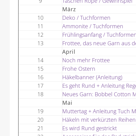
9
Taschen Rope / Gewinnspiel
März
10
Deko / Tuchformen
11
Ammonite / Tuchformen
12
Frühlingsanfang / Tuchforme
13
Frottee, das neue Garn aus d
April
14
Noch mehr Frottee
15
Frohe Ostern
16
Häkelbanner (Anleitung)
17
Es geht Rund + Anleitung Re
18
Neues Garn: Bobbel Cotton M
Mai
19
Muttertag + Anleitung Tuch M
20
Häkeln mit verkürzten Reihen
21
Es wird Rund gestrickt