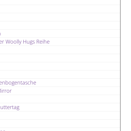
n
er Woolly Hugs Reihe
genbogentasche
irror
uttertag