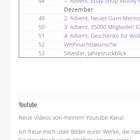
48
1. Advent, Ebay-Shop Woolly 
Dezember
49
2. Advent, Neues Garn Merin
50
3. Advent, 35000 Mitglieder! 
51
4. Advent, Geschenke für Wol
52
Weihnachtswünsche
53
Silvester, Jahresrückblick
Youtube
Neue Videos von meinem Youtube-Kanal
Ich freue mich über Bilder eurer Werke, die n
Gruppe Woolly Hugs (Wollige Umarmungen)