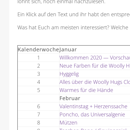
lohnt sich, noch einmal nachzulesen.
Ein Klick auf den Text und ihr habt den entspr
Was hat Euch am meisten interessiert? Welche 
Kalenderwoche
Januar
1
Willkommen 2020 — Vorschau
2
Neue Farben für die Woolly 
3
Hyggelig
4
Alles über die Woolly Hugs C
5
Warmes für die Hände
Februar
6
Valentinstag + Herzenssache
7
Poncho, das Universalgenie
8
Mützen