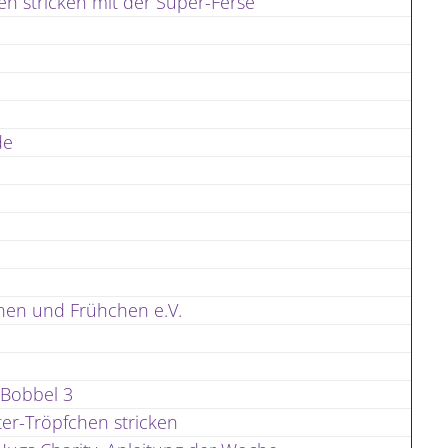
en stricken mit der Super-Ferse
de
chen und Frühchen e.V.
 Bobbel 3
er-Tröpfchen stricken