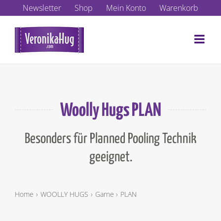
Zum
Newsletter
Shop
Mein Konto
Warenkorb
Inhalt
springen
Woolly Hugs PLAN
Besonders für Planned Pooling Technik
geeignet.
Home
WOOLLY HUGS
Garne
PLAN