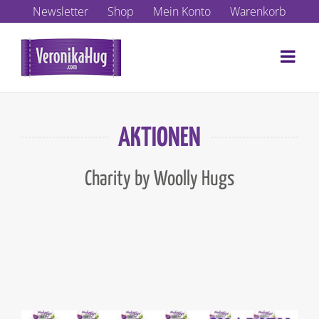
Zum
Newsletter
Shop
Mein Konto
Warenkorb
Inhalt
springen
AKTIONEN
Charity by Woolly Hugs