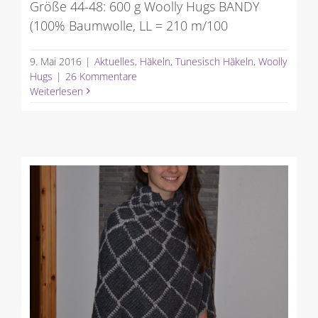
Größe 44-48: 600 g Woolly Hugs BANDY
(100% Baumwolle, LL = 210 m/100
9. Mai 2016
|
Aktuelles
,
Häkeln
,
Tunesisch Häkeln
,
Woolly
Hugs
|
26 Kommentare
Weiterlesen