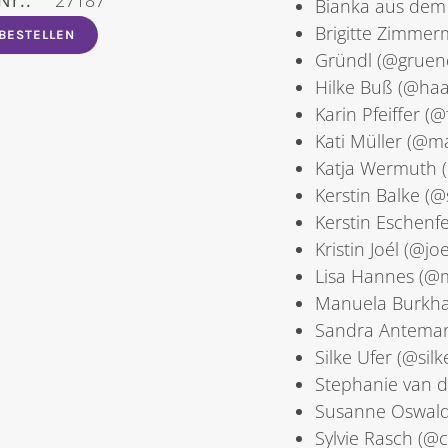
Bianka aus de
Brigitte Zimmerm
 BESTELLEN
Gründl (@gruen
Hilke Buß (@haa
Karin Pfeiffer (
Kati Müller (@m
Katja Wermuth (
Kerstin Balke (@
Kerstin Eschenfe
Kristin Joél (@j
Lisa Hannes (@m
Manuela Burkha
Sandra Anteman
Silke Ufer (@sil
Stephanie van d
Susanne Oswald
Sylvie Rasch (@c