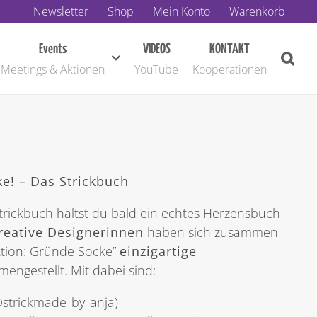
Newsletter
Shop
Mein Konto
Warenkorb
Events
VIDEOS
KONTAKT
Meetings & Aktionen
YouTube
Kooperationen
e! – Das Strickbuch
rickbuch hältst du bald ein echtes Herzensbuch
reative Designerinnen
haben sich zusammen
ktion: Gründe Socke”
einzigartige
ngestellt. Mit dabei sind:
(@strickmade_by_anja)