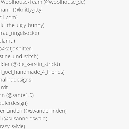
m Woolhouse-Team (@woolhouse_de)
ann (@knittygitty)
dl_com)
lu_the_ugly_bunny)
@frau_ringelsocke)
alamü)
@katjaKnitter)
stine_und_stitch)
lder (@die_kerstin_strickt)
oel_joel_handmade_4_friends)
alihadesigns)
rdt
n (@sante1.0)
keuferdesign)
er Linden (@stvanderlinden)
 (@susanne.oswald)
rasy_sylvie)