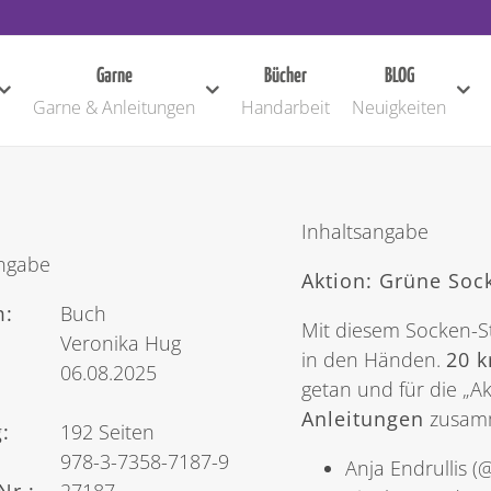
Garne
Bücher
BLOG
Garne & Anleitungen
Handarbeit
Neuigkeiten
Inhaltsangabe
angabe
Aktion: Grüne Sock
:
Buch
Mit diesem Socken-St
Veronika Hug
in den Händen.
20 k
:
06.08.2025
getan und für die „A
:
Anleitungen
zusamme
:
192 Seiten
978-3-7358-7187-9
Anja Endrullis 
Nr.:
27187