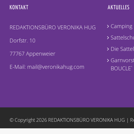
KONTAKT
AKTUELLES
Camping 
REDAKTIONSBÜRO VERONIKA HUG
Sattelschu
Dorfstr. 10
Die Satte
77767 Appenweier
Garnvorst
E-Mail: mail@veronikahug.com
BOUCLE`
© Copyright
2026 REDAKTIONSBÜRO VERONIKA HUG |
R