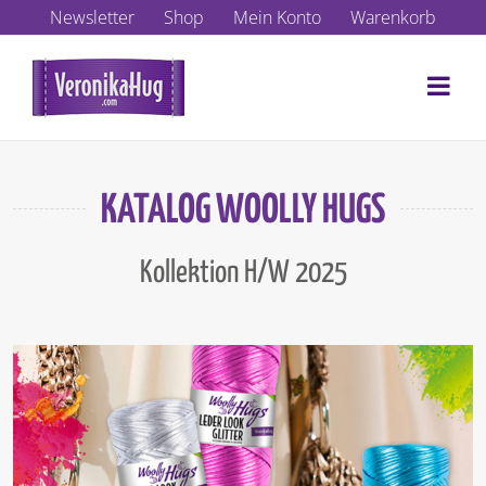
Zum
Newsletter
Shop
Mein Konto
Warenkorb
Inhalt
springen
KATALOG WOOLLY HUGS
Kollektion H/W 2025