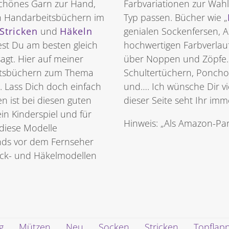
 schönes Garn zur Hand,
Farbvariationen zur Wahl
en Handarbeitsbüchern im
Typ passen. Bücher wie „
Stricken
und
Häkeln
genialen Sockenfersen, 
test Du am besten gleich
hochwertigen Farbverlau
sagt. Hier auf meiner
über Noppen und Zöpfe.
eitsbüchern zum Thema
Schultertüchern, Poncho
. Lass Dich doch einfach
und…. Ich wünsche Dir v
 ist bei diesen guten
dieser Seite seht Ihr im
in Kinderspiel und für
Hinweis: „Als Amazon-Part
 diese Modelle
nds vor dem Fernseher
rick- und Häkelmodellen
g
Mützen
Neu
Socken
Stricken
Topflap