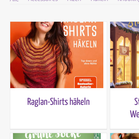
Raglan-Shirts häkeln
S
We