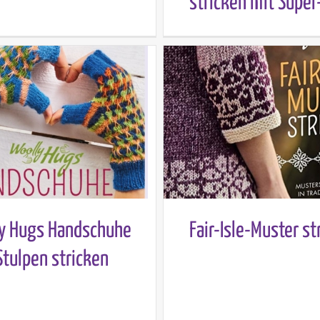
stricken mit Super
y Hugs Handschuhe
Fair-Isle-Muster st
Stulpen stricken