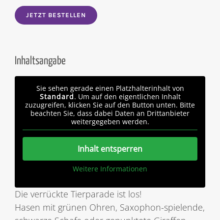
JETZT BESTELLEN
Inhaltsangabe
Sie sehen gerade einen Platzhalterinhalt von
Standard
. Um auf den eigentlichen Inhalt
zuzugreifen, klicken Sie auf den Button unten. Bitte
beachten Sie, dass dabei Daten an Drittanbieter
weitergegeben werden.
Inhalt entsperren
Weitere Informationen
Die verrückte Tierparade ist los!
Hasen mit grünen Ohren, Saxophon-spielende,