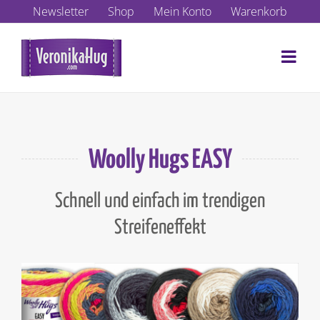
Zum
Newsletter
Shop
Mein Konto
Warenkorb
Inhalt
springen
Woolly Hugs EASY
Schnell und einfach im trendigen
Streifeneffekt