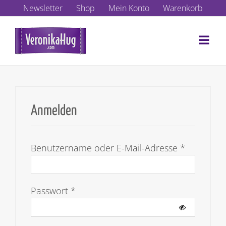
Zum
Newsletter
Shop
Mein Konto
Warenkorb
Inhalt
springen
Anmelden
Erforderli
Benutzername oder E-Mail-Adresse
*
Erforderlich
Passwort
*