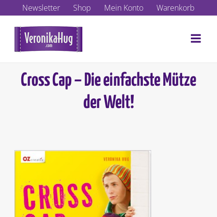
Zum
Newsletter
Shop
Mein Konto
Warenkorb
Inhalt
springen
Cross Cap – Die einfachste Mütze
der Welt!