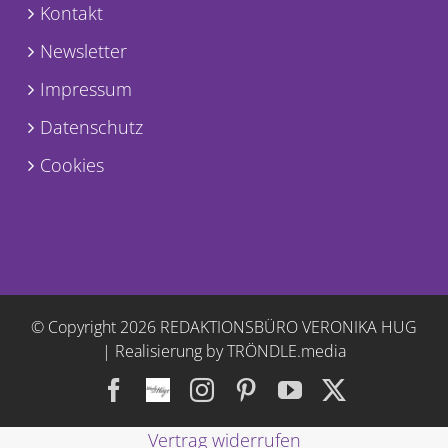
Kontakt
Newsletter
Impressum
Datenschutz
Cookies
© Copyright
2026 REDAKTIONSBÜRO VERONIKA HUG
|
Realisierung by TRÖNDLE.media
Facebook
Facebook
Instagram
Pinterest
YouTube
X
Vertrag widerrufen
Gruppe