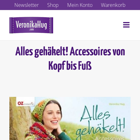
Zum
Newsletter
Shop
Mein Konto
Warenkorb
Inhalt
springen
Alles gehäkelt! Accessoires von
Kopf bis Fuß