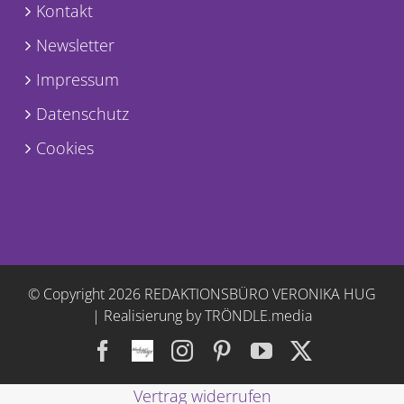
Kontakt
Newsletter
Impressum
Datenschutz
Cookies
© Copyright
2026 REDAKTIONSBÜRO VERONIKA HUG
|
Realisierung by TRÖNDLE.media
Facebook
Facebook
Instagram
Pinterest
YouTube
X
Vertrag widerrufen
Gruppe