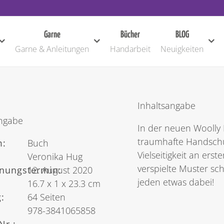
Garne
Bücher
BLOG
Garne & Anleitungen
Handarbeit
Neuigkeiten
Inhaltsangabe
angabe
In der neuen Woolly
traumhafte Handschu
:
Buch
Vielseitigkeit an ers
Veronika Hug
verspielte Muster sc
inungstermin:
12. August 2020
jeden etwas dabei!
:
16.7 x 1 x 23.3 cm
:
64 Seiten
978-3841065858
Nr.: