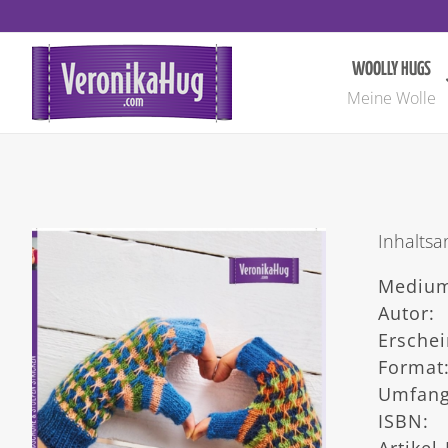
Zum
Inhalt
springen
WOOLLY HUGS
Meine Wolle
Inhalts
Medium
Autor:
Ersche
Format
Umfang
ISBN:
Artikel-