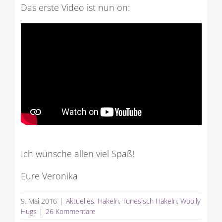
Das erste Video ist nun on:
Ich wünsche allen viel Spaß!
Eure Veronika
9. Mai 2016
|
Aktuelles
,
Häkeln
,
Tunesisch Häkeln
,
Woolly
Hugs
|
26 Kommentare