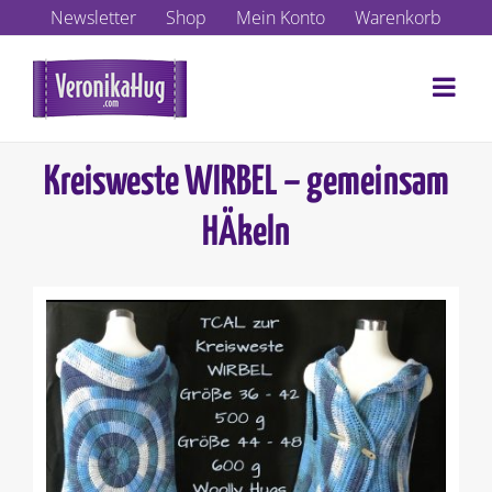
Zum
Newsletter
Shop
Mein Konto
Warenkorb
Inhalt
springen
Kreisweste WIRBEL – gemeinsam
HÄkeln
Zeige
grösseres
Bild