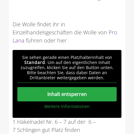
Die Wolle findet ihr in
Einzelhandelsgeschäften die Wolle von
Pro
Lana
führen oder hier
Sie sehen gerade einen Platzhalterinhalt von
Standard
. Um auf den eigentlichen Inhalt
zuzugreifen, klicken Sie auf den Button unten.
Bitte beachten Sie, dass dabei Daten an
Drittanbieter weitergegeben werden.
Inhalt entsperren
Weitere Informationen
1 Häkelnadel Nr. 6 – 7 auf der 6 –
7 Schlingen gut Platz finden