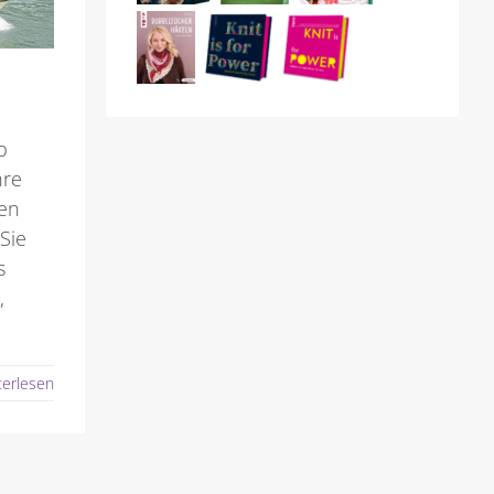
b
hre
ten
Sie
s
,
terlesen