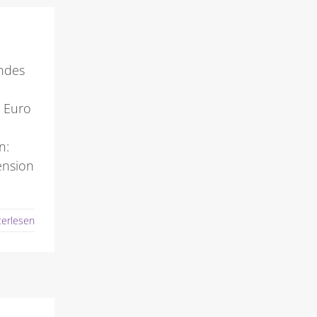
endes
0 Euro
n:
ension
terlesen