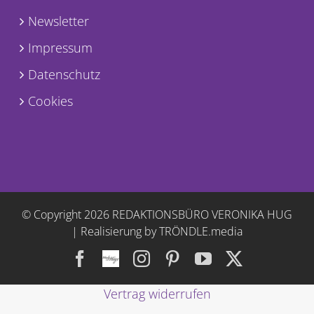
Newsletter
Impressum
Datenschutz
Cookies
© Copyright
2026 REDAKTIONSBÜRO VERONIKA HUG
|
Realisierung by TRÖNDLE.media
Facebook
Facebook
Instagram
Pinterest
YouTube
X
Vertrag widerrufen
Gruppe