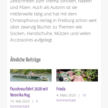
Zeitschriften zum Thema Stricken, Häkeln
und Filzen. Auch als Autorin ist sie
mittlerweile tätig und hat mit dem
Christophorus-Verlag in Freiburg schon weit
über zwanzig Bücher zu Themen wie
Socken, Handschuhe, Mützen und vielen
Accessoires aufgelegt.
Ähnliche Beiträge
Flusskreuzfahrt 2026 mit
Frieda
Ges
Veronika Hug
4. März 2025
|
10
Tuc
Kommentare
15. Mai 2025
|
9
Ver
Kommentare
3. 