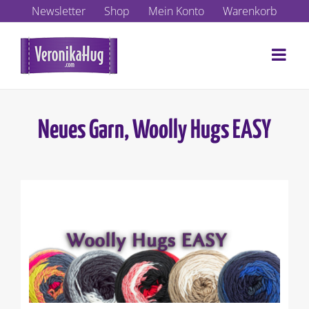
Zum
Newsletter
Shop
Mein Konto
Warenkorb
Inhalt
springen
Neues Garn, Woolly Hugs EASY