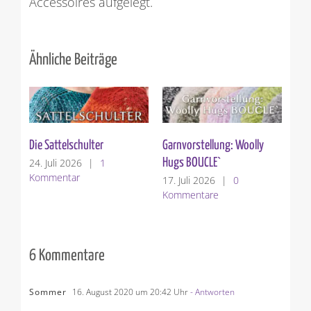
Accessoires aufgelegt.
Ähnliche Beiträge
Die Sattelschulter
Garnvorstellung: Woolly
Ver
Hugs BOUCLE`
24. Juli 2026
|
1
10.
Kommentar
Ko
17. Juli 2026
|
0
Kommentare
6 Kommentare
Sommer
16. August 2020 um 20:42 Uhr
- Antworten