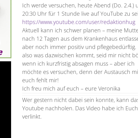
Ich werde versuchen, heute Abend (Do. 2.4.)
20:30 Uhr für 1 Stunde live auf YouTube zu se
https://www.youtube.com/user/redaktionhug
Aktuell kann ich schwer planen – meine Mutter
nach 12 Tagen aus dem Krankenhaus entlass
aber noch immer positiv und pflegebedürftig. 
also was dazwischen kommt, seid mir nicht bö
wenn ich kurzfristig absagen muss – aber ich
möchte es versuchen, denn der Austausch mi
euch fehlt mir!
Ich freu mich auf euch – eure Veronika
Wer gestern nicht dabei sein konnte, kann da
Youtube nachholen. Das Video habe ich Euc
verlinkt.