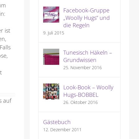
 um
Facebook-Gruppe
in:
„Woolly Hugs“ und
die Regeln
 ist
9. Juli 2015
en,
Falls
Tunesisch Häkeln –
se,
Grundwissen
25. November 2016
t
Look-Book – Woolly
Hugs-BOBBEL
s auf
26. Oktober 2016
h
Gästebuch
12. Dezember 2011