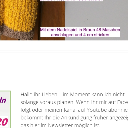
Hallo ihr Lieben – im Moment kann ich nicht
solange voraus planen. Wenn Ihr mir auf Fac
folgt oder meinen Kanal auf Youtube abonnier
bekommt Ihr die Ankündigung früher angezeig
das hier im Newsletter möglich ist.