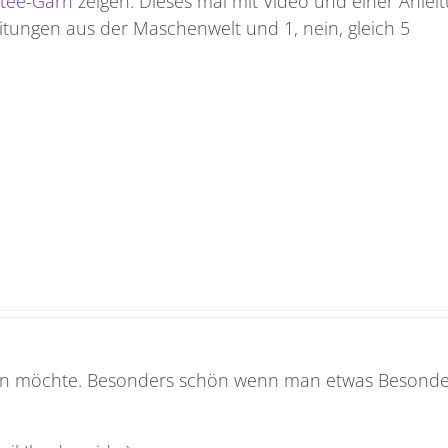
ttee-Garn
zeigen. Dieses mal mit Video und einer Anlei
itungen aus der Maschenwelt und 1, nein, gleich 5
n möchte. Besonders schön wenn man etwas Besonde