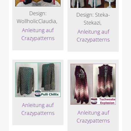
Design:
Design: Steka-
WollholicClaudia,
Stekazi,
Anleitung auf
Anleitung auf
Crazypatterns
Crazypatterns
Anleitung auf
Anleitung auf
Crazypatterns
Crazypatterns