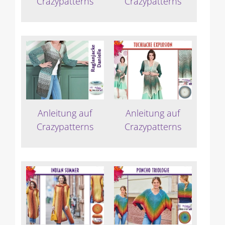
Crazypatterns
Crazypatterns
Anleitung auf
Anleitung auf
Crazypatterns
Crazypatterns