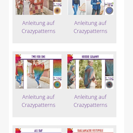
Anleitung auf
Anleitung auf
Crazypatterns
Crazypatterns
Anleitung auf
Anleitung auf
Crazypatterns
Crazypatterns