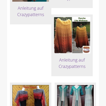
Anleitung auf
Crazypatterns
Anleitung auf
Crazypatterns