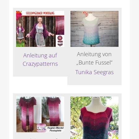
Anleitung von
Anleitung auf
„Bunte Fussel“
Crazypatterns
Tunika Seegras