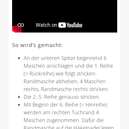
So wird’s gemacht:
An der unteren Spitze beginnend 6
Maschen anschlagen und die 1. Reihe
(= Rückreihe) wie folgt stricken:
Randmasche abheben, 4 Maschen
rechts, Randmasche rechts stricken.
Die 2.-5. Reihe genauso stricken.
Mit Beginn der 6. Reihe (= Hinreihe)
werden am rechten Tuchrand 4
Maschen zugenommen. Dafür die
Randmasche auf die Häkelnadel legen