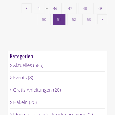
1
···
46
47
48
49
50
51
52
53
Kategorien
Aktuelles (585)
Events (8)
Gratis Anleitungen (20)
Häkeln (20)
Ideen für die addi Strickmaschinen (2)