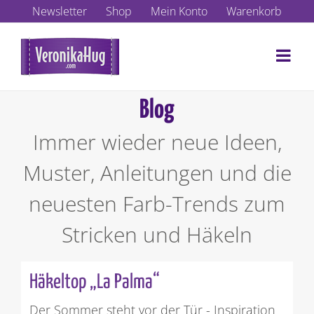
Zum
Newsletter
Shop
Mein Konto
Warenkorb
Inhalt
springen
Blog
Immer wieder neue Ideen,
Muster, Anleitungen und die
neuesten Farb-Trends zum
Stricken und Häkeln
Häkeltop „La Palma“
Der Sommer steht vor der Tür - Inspiration