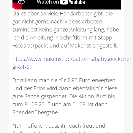
Da es aber so viele Handarbeiter gibt, die
gar nicht gerne nach Videos arbeiten –
zumindest keine ganze Anleitung lang, habe
ich die Anleitung in Schriftform mit Stepp-
Fotos verpackt und auf Makerist eingestellt.
https://www.makerist.de/patterns/babysoeckchen
gr-21-23
Dort kann man sie für 2,90 Euro erwerben
und der Erlös wird dann ebenfalls für diese
gute Sache gespendet. Die Aktion läuft bis
zum 31.08.2015 und am 01.09. ist dann
Spendenübergabe.
Nun hoffe ich, dass ihr euch freut und