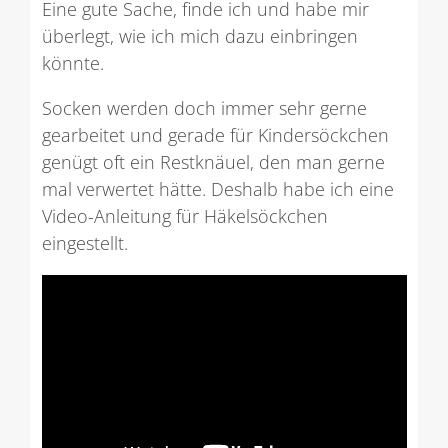
Eine gute Sache, finde ich und habe mir
überlegt, wie ich mich dazu einbringen
könnte.
Socken werden doch immer sehr gerne
gearbeitet und gerade für Kindersöckchen
genügt oft ein Restknäuel, den man gerne
mal verwertet hätte. Deshalb habe ich eine
Video-Anleitung für Häkelsöckchen
eingestellt.