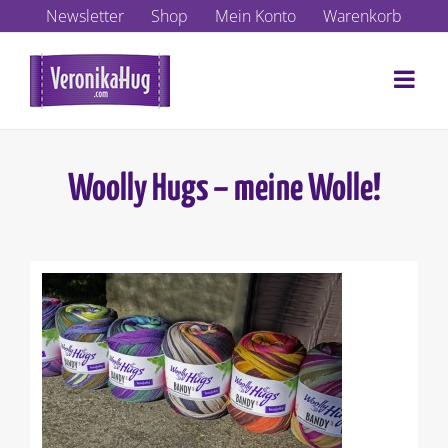
Zum
Newsletter
Shop
Mein Konto
Warenkorb
Inhalt
springen
Woolly Hugs – meine Wolle!