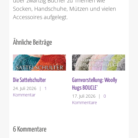
über zwanzig Bücher zu Themen wie
Socken, Handschuhe, Mützen und vielen
Accessoires aufgelegt.
Ähnliche Beiträge
Die Sattelschulter
Garnvorstellung: Woolly
Ver
Hugs BOUCLE`
24. Juli 2026
|
1
10.
Kommentar
Ko
17. Juli 2026
|
0
Kommentare
6 Kommentare