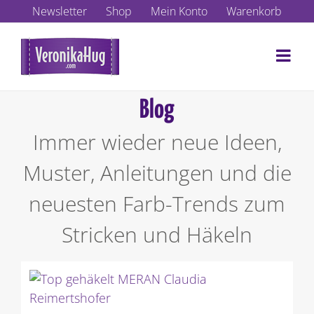
Zum
Newsletter
Shop
Mein Konto
Warenkorb
Inhalt
springen
Blog
Immer wieder neue Ideen,
Muster, Anleitungen und die
neuesten Farb-Trends zum
Stricken und Häkeln