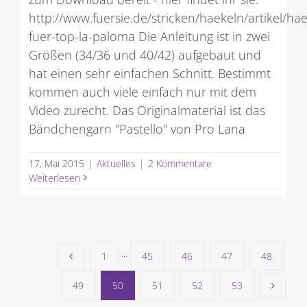
http://www.fuersie.de/stricken/haekeln/artikel/hae
fuer-top-la-paloma Die Anleitung ist in zwei
Größen (34/36 und 40/42) aufgebaut und
hat einen sehr einfachen Schnitt. Bestimmt
kommen auch viele einfach nur mit dem
Video zurecht. Das Originalmaterial ist das
Bändchengarn "Pastello" von Pro Lana
17. Mai 2015
|
Aktuelles
|
2 Kommentare
Weiterlesen
1
···
45
46
47
48
49
50
51
52
53