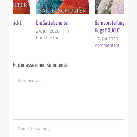
Die Sattelschulter
Garnvorstellung: Woolly
Ver
Hugs BOUCLE`
24. Juli 2026
|
1
10.
Kommentar
Ko
17. Juli 2026
|
0
Kommentare
Hinterlasse einen Kommentar
Kommentar