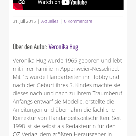
31. Juli 2015
|
Aktuelles
|
0 Kommentare
Über den Autor:
Veronika Hug
Veronika Hug wurde 1965 geboren und lebt
mit ihrer Familie in Appenweier-Nesselried.
Mit 15 wurde Handarbeiten ihr Hobby und
nach der Geburt ihres 3. Kindes machte sie
dieses nach und nach zu ihrem Traumberuf.
Anfangs entwarf sie Modelle, erstellte die
Anleitungen und übernahm die fachliche
Korrektur von Handarbeitszeitschriften. Seit
1998 ist sie selbst als Redakteurin für den
OZ-Verlag, dem größten Herausgeber in