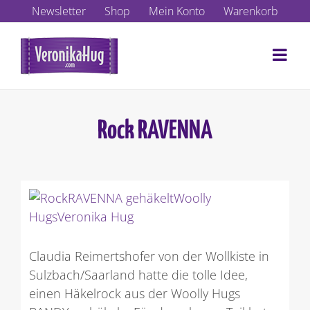
Zum
Newsletter
Shop
Mein Konto
Warenkorb
Inhalt
springen
Rock RAVENNA
Zeige
grösseres
Bild
Claudia Reimertshofer von der Wollkiste in
Sulzbach/Saarland hatte die tolle Idee,
einen Häkelrock aus der Woolly Hugs