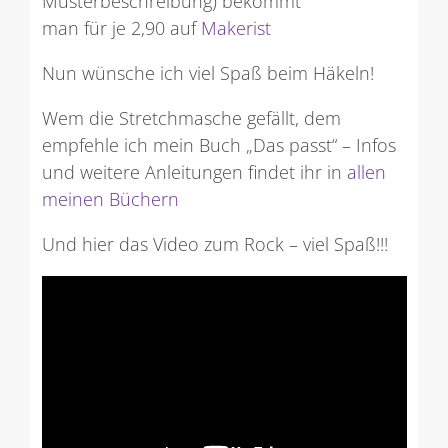
Musterbeschreibung) bekommt
man für je 2,90 auf
Makerist
Nun wünsche ich viel Spaß beim Häkeln!
Wem die Stretchmasche gefällt, dem
empfehle ich mein Buch „Das passt“ – Infos
und weitere Anleitungen findet ihr in
allen
meinen Büchern
Und hier das Video zum Rock – viel Spaß!!!