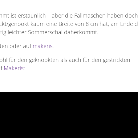
mt ist erstaunlich – aber die Fallmaschen haben doch
rickt/genookt kaum eine Breite von 8 cm hat, am Ende 
uftig leichter Sommerschal daherkommt.
ften oder auf
makerist
wohl für den geknookten als auch für den gestrickten
uf
Makerist