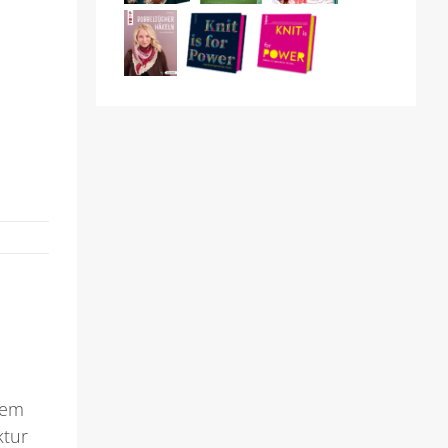
rem
ktur