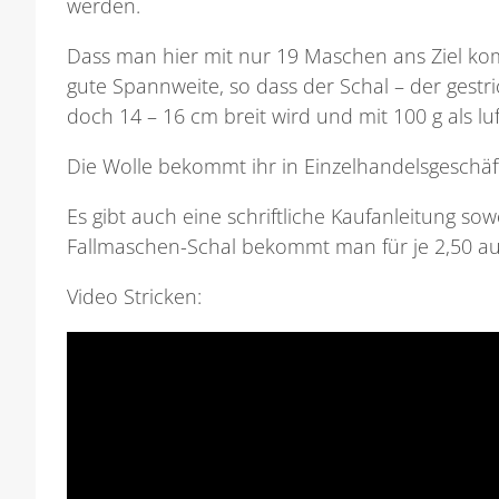
werden.
Dass man hier mit nur 19 Maschen ans Ziel kom
gute Spannweite, so dass der Schal – der gest
doch 14 – 16 cm breit wird und mit 100 g als l
Die Wolle bekommt ihr in Einzelhandelsgeschä
Es gibt auch eine schriftliche Kaufanleitung so
Fallmaschen-Schal bekommt man für je 2,50 a
Video Stricken: