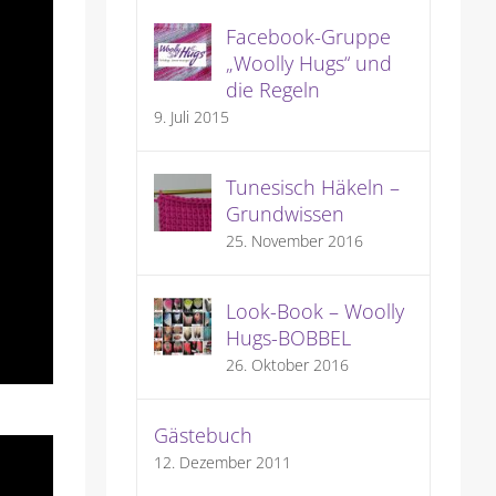
Facebook-Gruppe
„Woolly Hugs“ und
die Regeln
9. Juli 2015
Tunesisch Häkeln –
Grundwissen
25. November 2016
Look-Book – Woolly
Hugs-BOBBEL
26. Oktober 2016
Gästebuch
12. Dezember 2011