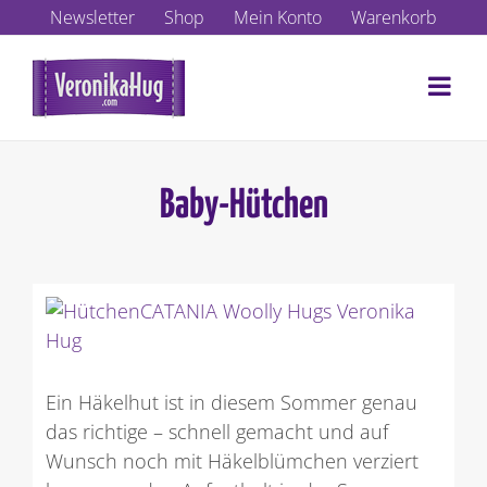
Zum
Newsletter
Shop
Mein Konto
Warenkorb
Inhalt
springen
Baby-Hütchen
Zeige
grösseres
Bild
Ein Häkelhut ist in diesem Sommer genau
das richtige – schnell gemacht und auf
Wunsch noch mit Häkelblümchen verziert