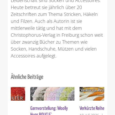
Leidenschaft sind Socken und Accessoires.
Heute betreut sie jährlich über 20
Zeitschriften zum Thema Stricken, Häkeln
und Filzen. Auch als Autorin ist sie
mittlerweile tätig und hat mit dem
Christophorus-Verlag in Freiburg schon weit
über zwanzig Bücher zu Themen wie
Socken, Handschuhe, Mützen und vielen
Accessoires aufgelegt.
Ähnliche Beiträge
Garnvorstellung: Woolly
Verkürzte Reihen stricken
St
Hugs BOUCLE`