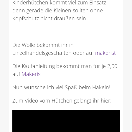
Kinderhütchen kommt viel zum Einsatz –
denn gerade die Kleinen sollten ohne
Kopfschutz nicht draußen sein.
Die Wolle bekommt ihr in
Einzelhandelsgeschäften oder auf
makerist
Die Kaufanleitung bekommt man für je 2,50
auf
Makerist
Nun wünsche ich viel Spaß beim Häkeln!
Zum Video vom Hütchen gelangt ihr hier: