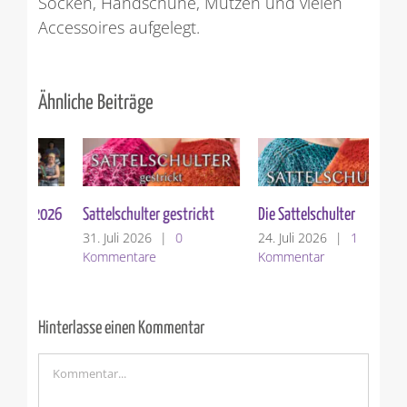
Socken, Handschuhe, Mützen und vielen
Accessoires aufgelegt.
Ähnliche Beiträge
Die Sattelschulter
Garnvorstellung: Woolly
Ver
Hugs BOUCLE`
24. Juli 2026
|
1
10.
Kommentar
Ko
17. Juli 2026
|
0
Kommentare
Hinterlasse einen Kommentar
Kommentar