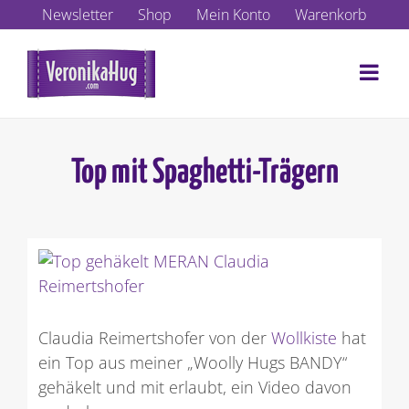
Zum
Newsletter
Shop
Mein Konto
Warenkorb
Inhalt
springen
Top mit Spaghetti-Trägern
Zeige
grösseres
Bild
Claudia Reimertshofer von der
Wollkiste
hat
ein Top aus meiner „Woolly Hugs BANDY“
gehäkelt und mit erlaubt, ein Video davon