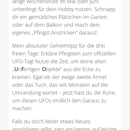
lange Wochenende im Mai oder Juni
unbedingt für dein Hobby nutzen. Schnapp
dir ein gemütliches Plätzchen im Garten
oder auf dem Balkon und mach dein
eigenes „Pfingst-Anstricken“ daraus!
Mein absoluter Geheimtipp für die drei
freien Tage: Erkläre Pfingsten zum offiziellen
UFO-Tag! Nutze die Zeit, um deine alten
„
U
n
F
ertigen
O
bjekte“ aus der Ecke zu
kramen. Egal ob der ewige zweite Ärmel
oder das Tuch, das seit Monaten auf die
Umrandung wartet – jetzt hast du die Ruhe,
um diesen UFOs endlich den Garaus zu
machen.
Falls du doch lieber etwas Neues
anschlagen willst, setz am besten auf leichte