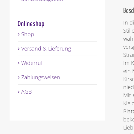
Besc
In d
Onlineshop
Stil
Shop
währ
vers
Versand & Lieferung
Stra
Widerruf
Im K
ein 
Zahlungsweisen
Kirs
nied
AGB
Mit 
Klei
Plat
beko
Lieb