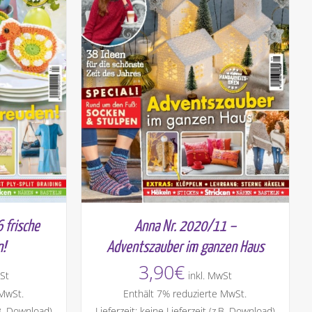
Anna Nr. 2020/11 –
 frische
Adventszauber im ganzen Haus
n!
3,90
€
inkl. MwSt
St
Enthält 7% reduzierte MwSt.
 MwSt.
Lieferzeit: keine Lieferzeit (z.B. Download)
.B. Download)