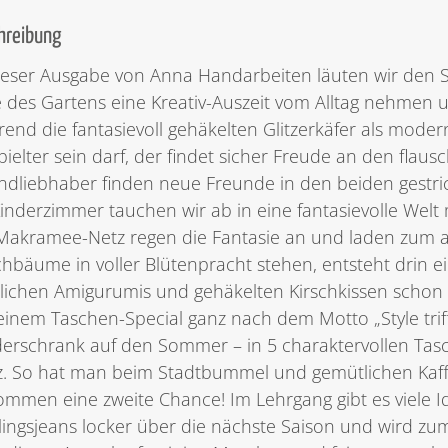
hreibung
ieser Ausgabe von Anna Handarbeiten läuten wir den 
le des Gartens eine Kreativ-Auszeit vom Alltag nehme
end die fantasievoll gehäkelten Glitzerkäfer als mode
pielter sein darf, der findet sicher Freude an den flau
ndliebhaber finden neue Freunde in den beiden gestri
inderzimmer tauchen wir ab in eine fantasievolle Welt 
Makramee-Netz regen die Fantasie an und laden zum a
chbäume in voller Blütenpracht stehen, entsteht drin ei
lichen Amigurumis und gehäkelten Kirschkissen schon 
einem Taschen-Special ganz nach dem Motto „Style triff
derschrank auf den Sommer – in 5 charaktervollen Tas
z. So hat man beim Stadtbummel und gemütlichen Kaffe
mmen eine zweite Chance! Im Lehrgang gibt es viele I
lingsjeans locker über die nächste Saison und wird zu