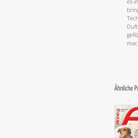
es i
brin
Tech
Duft
gefi
mach
Ähnliche 