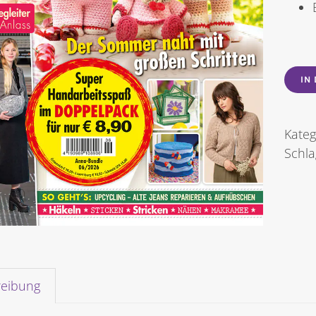
IN
Kateg
Schl
reibung