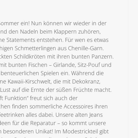
Sommer ein! Nun können wir wieder in der
n und den Nadeln beim Klappern zuhören,
rne Statements entstehen. Für wen es etwas
schigen Schmetterlingen aus Chenille-Garn.
ckten Schildkröten mit ihren bunten Panzern.
mit bunten Fischen – Girlande, Sitz-Pouf und
benteuerlichen Spielen ein. Während die
ne Kawaii-Kirschwelt, die mit Dekokranz,
Lust auf die Ernte der süßen Früchte macht.
t Funktion“ freut sich auch der
chen finden sommerliche Accessoires ihren
etrinken alles dabei. Unsere alten Jeans
deen für die Reparatur – so kommt unsere
m besonderen Unikat! Im Modestrickteil gibt