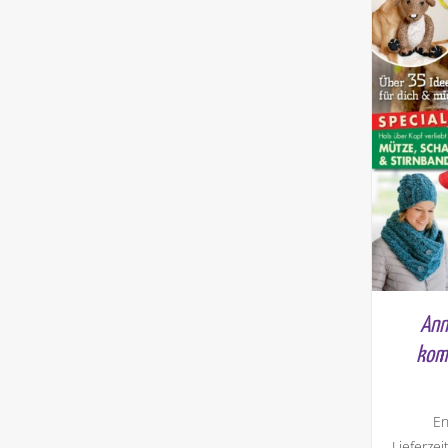
Ann
kom
En
Lieferzei