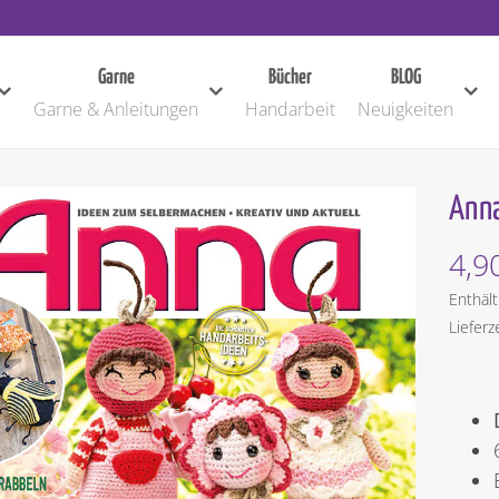
Garne
Bücher
BLOG
Garne & Anleitungen
Handarbeit
Neuigkeiten
Anna
4,9
Enthäl
Lieferz