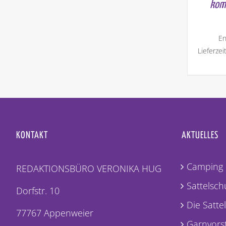
kom
En
Lieferzei
KONTAKT
AKTUELLES
Camping 
REDAKTIONSBÜRO VERONIKA HUG
Sattelschu
Dorfstr. 10
Die Satte
77767 Appenweier
Garnvorst