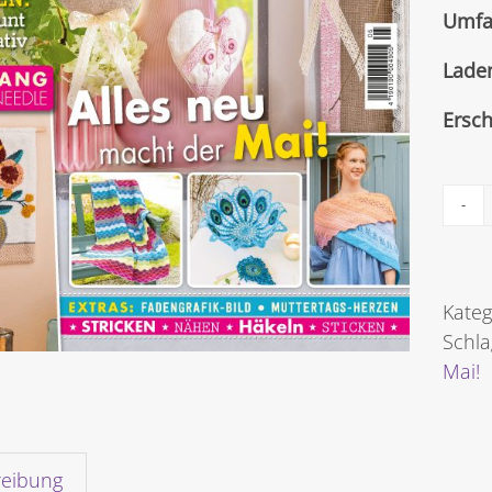
Umfa
Lade
Ersc
Kateg
Schl
Mai!
reibung