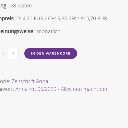
ng
: 68 Seiten
npreis
:D: 4,90 EUR / CH: 9,80 SFr / A: 5,70 EUR
heinungsweise
: monatlich
IN DEN WARENKORB
Anna
Nr.
2020/05
-
orie:
Zeitschrift Anna
Alles
agwort:
Anna Nr. 05/2020 - Alles neu macht der
neu
macht
der
Mai!
[Digital]