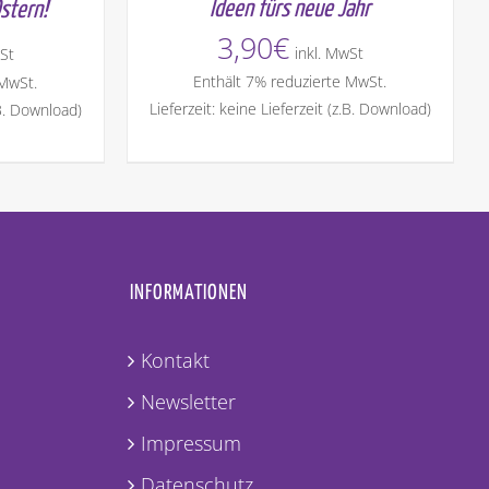
Ideen fürs neue Jahr
Ostern!
3,90
€
inkl. MwSt
St
Enthält 7% reduzierte MwSt.
 MwSt.
Lieferzeit: keine Lieferzeit (z.B. Download)
.B. Download)
INFORMATIONEN
Kontakt
Newsletter
Impressum
Datenschutz