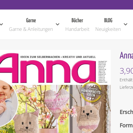
Garne
Bücher
BLOG
Garne & Anleitungen
Handarbeit
Neuigkeiten
Anna
3,9
Enthäl
Lieferz
Ersc
Form