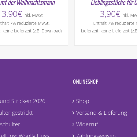
mt der Weihnachtsmann
Lieblingsstücke für 
3,90
€
3,90
€
inkl. MwSt
inkl. Mw
thält 7% reduzierte MwSt.
Enthält 7% reduzierte
t: keine Lieferzeit (z.B. Download)
Lieferzeit: keine Lieferzeit (z
ONLINESHOP
und Stricken 2026
Shop
lter gestrickt
Versand & Lieferung
lschulter
Widerruf
ellung: Woolly Hugs
Zahlungsweisen