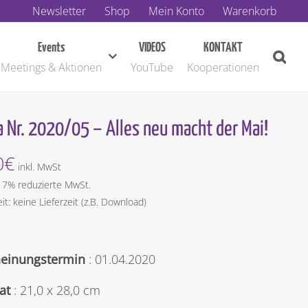
Newsletter
Shop
Mein Konto
Warenkorb
Events
VIDEOS
KONTAKT
Meetings & Aktionen
YouTube
Kooperationen
 Nr. 2020/05 – Alles neu macht der Mai!
0
€
inkl. MwSt
t 7% reduzierte MwSt.
eit: keine Lieferzeit (z.B. Download)
heinungstermin
: 01.04.2020
at
: 21,0 x 28,0 cm