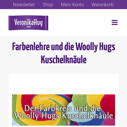
Zum
Newsletter
Shop
Mein Konto
Warenkorb
Inhalt
springen
Farbenlehre und die Woolly Hugs
Kuschelknäule