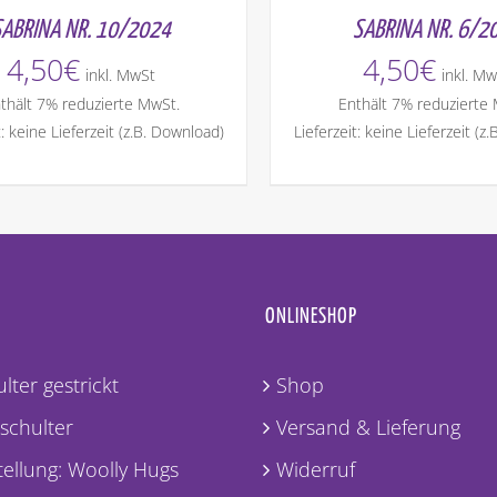
SABRINA NR. 10/2024
SABRINA NR. 6/2
4,50
€
4,50
€
inkl. MwSt
inkl. Mw
thält 7% reduzierte MwSt.
Enthält 7% reduzierte
t: keine Lieferzeit (z.B. Download)
Lieferzeit: keine Lieferzeit (z
ONLINESHOP
lter gestrickt
Shop
lschulter
Versand & Lieferung
ellung: Woolly Hugs
Widerruf