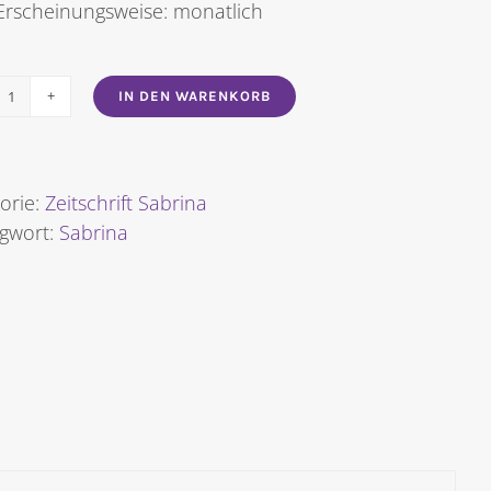
Erscheinungsweise: monatlich
IN DEN WARENKORB
SABRINA
NR.
5/2023
Menge
orie:
Zeitschrift Sabrina
agwort:
Sabrina