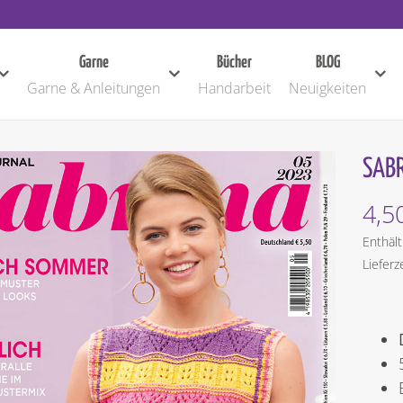
Garne
Bücher
BLOG
Garne & Anleitungen
Handarbeit
Neuigkeiten
SABR
4,5
Enthäl
Lieferz