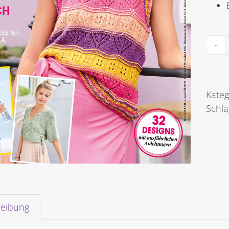
Kateg
Schl
reibung