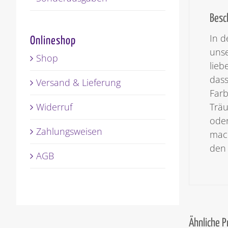
Besc
In d
Onlineshop
unse
Shop
lieb
dass
Versand & Lieferung
Farb
Widerruf
Trä
oder
Zahlungsweisen
mach
den 
AGB
Ähnliche 