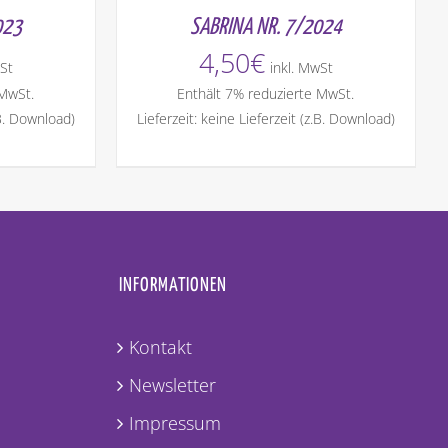
023
SABRINA NR. 7/2024
4,50
€
St
inkl. MwSt
 MwSt.
Enthält 7% reduzierte MwSt.
.B. Download)
Lieferzeit: keine Lieferzeit (z.B. Download)
INFORMATIONEN
Kontakt
Newsletter
Impressum