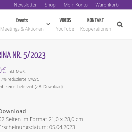
Newsletter
Shop
Mein Konto
Warenkorb
Events
VIDEOS
KONTAKT
Meetings & Aktionen
YouTube
Kooperationen
INA NR. 5/2023
0
€
inkl. MwSt
t 7% reduzierte MwSt.
eit: keine Lieferzeit (z.B. Download)
Download
52 Seiten im Format 21,0 x 28,0 cm
Erscheinungsdatum: 05.04.2023