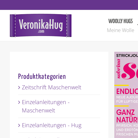
Zum
Inhalt
springen
WOOLLY HUGS
Meine Wolle
Produktkategorien
Zeitschrift Maschenwelt
Einzelanleitungen -
Maschenwelt
Einzelanleitungen - Hug