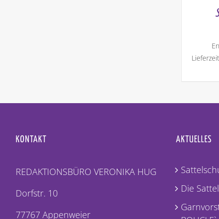
En
Lieferzei
KONTAKT
AKTUELLES
Sattelschu
REDAKTIONSBÜRO VERONIKA HUG
Die Satte
Dorfstr. 10
Garnvorst
77767 Appenweier