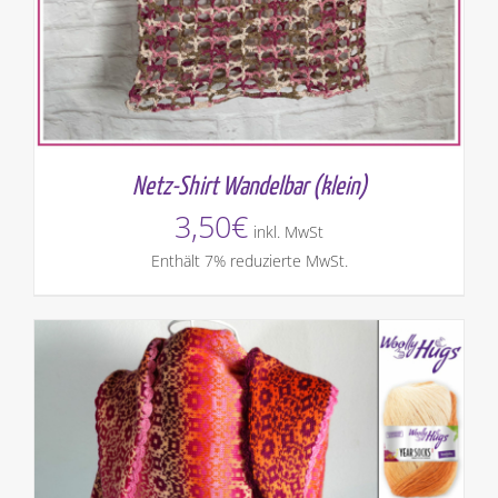
Netz-Shirt Wandelbar (klein)
3,50
€
inkl. MwSt
Enthält 7% reduzierte MwSt.