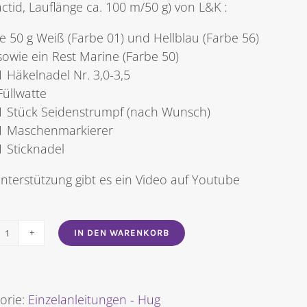
actid, Lauflänge ca. 100 m/50 g) von L&K :
je 50 g Weiß (Farbe 01) und Hellblau (Farbe 56)
sowie ein Rest Marine (Farbe 50)
1 Häkelnadel Nr. 3,0-3,5
Füllwatte
1 Stück Seidenstrumpf (nach Wunsch)
1 Maschenmarkierer
1 Sticknadel
nterstützung gibt es ein Video auf Youtube
IN DEN WARENKORB
Kleine
Krake
[Digital]
Menge
orie:
Einzelanleitungen - Hug