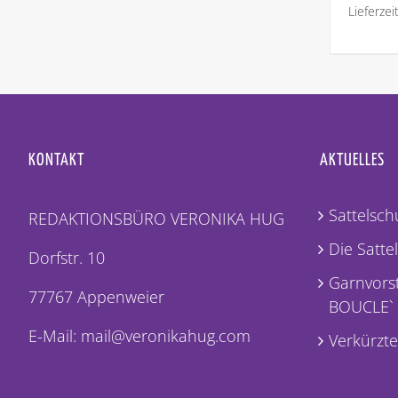
Lieferzei
KONTAKT
AKTUELLES
Sattelschu
REDAKTIONSBÜRO VERONIKA HUG
Die Satte
Dorfstr. 10
Garnvorst
77767 Appenweier
BOUCLE`
E-Mail: mail@veronikahug.com
Verkürzte