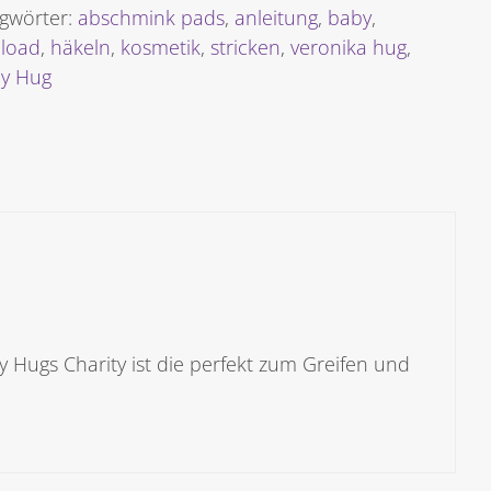
gwörter:
abschmink pads
,
anleitung
,
baby
,
load
,
häkeln
,
kosmetik
,
stricken
,
veronika hug
,
ly Hug
 Hugs Charity ist die perfekt zum Greifen und