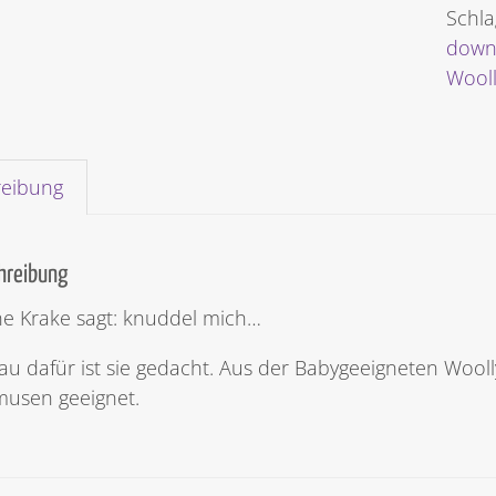
Schla
down
Wool
reibung
hreibung
ne Krake sagt: knuddel mich…
u dafür ist sie gedacht. Aus der Babygeeigneten Woolly
musen geeignet.