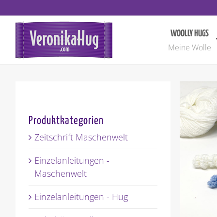
Zum
Inhalt
springen
WOOLLY HUGS
Meine Wolle
Produktkategorien
Zeitschrift Maschenwelt
Einzelanleitungen -
Maschenwelt
Einzelanleitungen - Hug