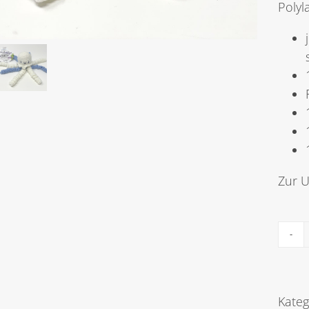
Polyl
Zur U
Kateg