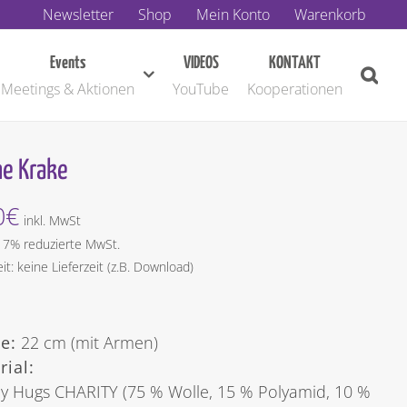
Newsletter
Shop
Mein Konto
Warenkorb
Events
VIDEOS
KONTAKT
Meetings & Aktionen
YouTube
Kooperationen
ne Krake
0
€
inkl. MwSt
t 7% reduzierte MwSt.
eit: keine Lieferzeit (z.B. Download)
e:
22 cm (mit Armen)
rial:
y Hugs CHARITY (75 % Wolle, 15 % Polyamid, 10 %