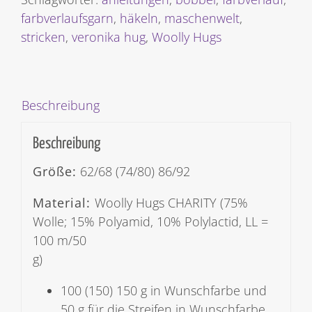
farbverlaufsgarn
,
häkeln
,
maschenwelt
,
stricken
,
veronika hug
,
Woolly Hugs
Beschreibung
Beschreibung
Größe:
62/68 (74/80) 86/92
Material:
Woolly Hugs CHARITY (75%
Wolle; 15% Polyamid, 10% Polylactid, LL =
100 m/50
g)
100 (150) 150 g in Wunschfarbe und
50 g für die Streifen in Wunschfarbe