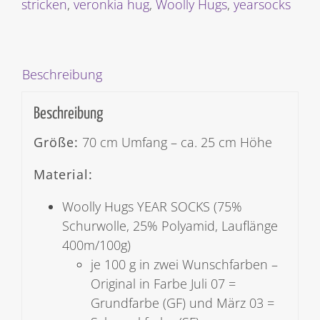
Menge
stricken
,
veronkia hug
,
Woolly Hugs
,
yearsocks
Beschreibung
Beschreibung
Größe:
70 cm Umfang – ca. 25 cm Höhe
Material:
Woolly Hugs YEAR SOCKS (75%
Schurwolle, 25% Polyamid, Lauflänge
400m/100g)
je 100 g in zwei Wunschfarben –
Original in Farbe Juli 07 =
Grundfarbe (GF) und März 03 =