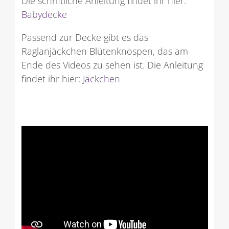
Die schriftliche Anleitung findet ihr hier:
Babydecke
Passend zur Decke gibt es das
Raglanjäckchen Blütenknospen, das am
Ende des Videos zu sehen ist.
Die Anleitung
findet ihr hier:
Jäckchen