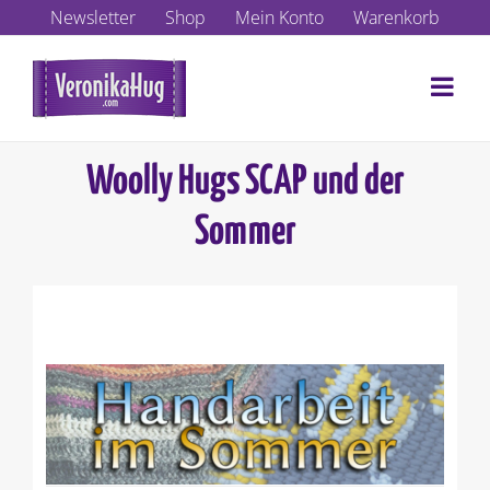
Zum
Newsletter
Shop
Mein Konto
Warenkorb
Inhalt
springen
Woolly Hugs SCAP und der
Sommer