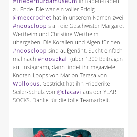
#
friederburdamuseum
in Baden-Baden
zu Ende. Die war ein voller Erfolg.
@
meecrochet
hat in unserem Namen zwei
#
nooseloop
s an die Geschwister Margaret
Wertheim und Christine Wertheim
übergeben. Die Korallen und Algen für den
#
nooseloop
sind aufgenäht. Sucht einfach
mal nach
#
noosekal
(über 1300 Beiträgen
auf Instagram), dann findet ihr megaviele
Knoten-Loops von Marion Terasa von
Wollopus
. Gestrickt hat ihn Friederike
Seiler-Schulz von
@
clacavi
aus der YEAR
SOCKS. Danke für die tolle Teamarbeit.