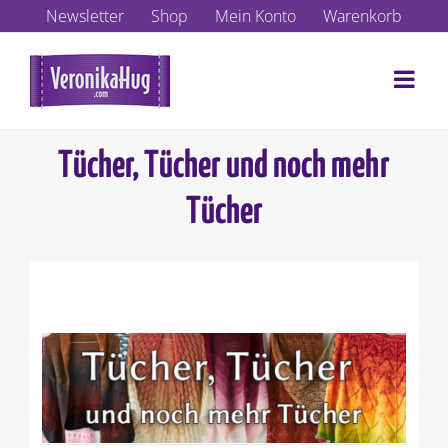
Zum
Newsletter
Shop
Mein Konto
Warenkorb
Inhalt
springen
Tücher, Tücher und noch mehr
Tücher