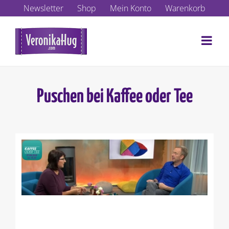
Zum
Newsletter
Shop
Mein Konto
Warenkorb
Inhalt
springen
Puschen bei Kaffee oder Tee
Zeige
grösseres
Bild