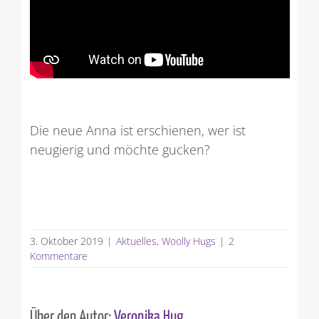
Die neue Anna ist erschienen, wer ist
neugierig und möchte gucken?
3. Oktober 2019
|
Aktuelles
,
Woolly Hugs
|
2
Kommentare
Über den Autor:
Veronika Hug