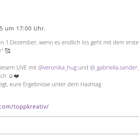
5 um 17:00 Uhr.
den 1.Dezember, wenn es endlich los geht mit dem erst
“ 🥰
diesem LIVE mit
@veronika_hug
und
@_gabriella.sander
ch ☺️❤️
legt, eure Ergebnisse unter dem Hashtag
com/toppkreativ/