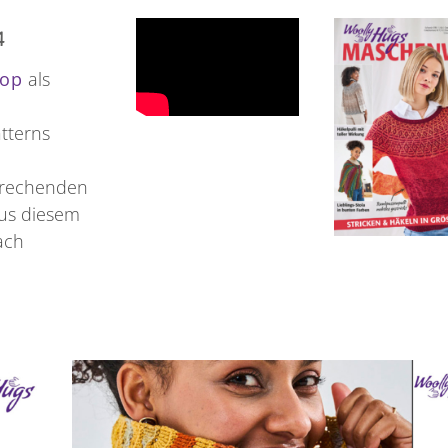
4
op
als
atterns
sprechenden
us diesem
ach