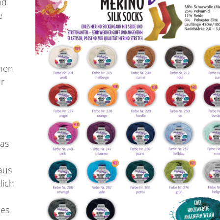
nd
e
chen
ür
das
aus
lich
 es