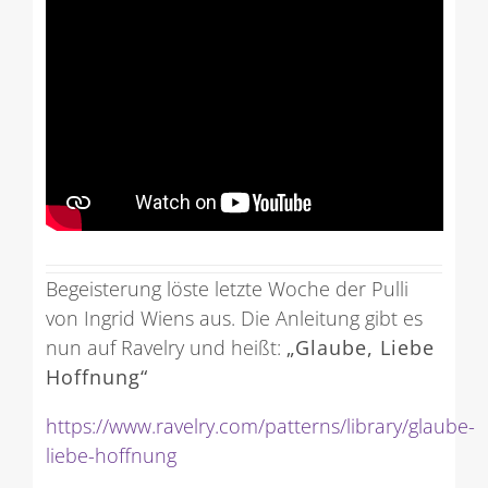
Begeisterung löste letzte Woche der Pulli
von Ingrid Wiens aus. Die Anleitung gibt es
nun auf Ravelry und heißt:
„Glaube, Liebe
Hoffnung“
https://www.ravelry.com/patterns/library/glaube-
liebe-hoffnung