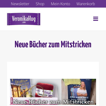
Zum
Newsletter
Shop
Mein Konto
Warenkorb
Inhalt
springen
Neue Bücher zum Mitstricken