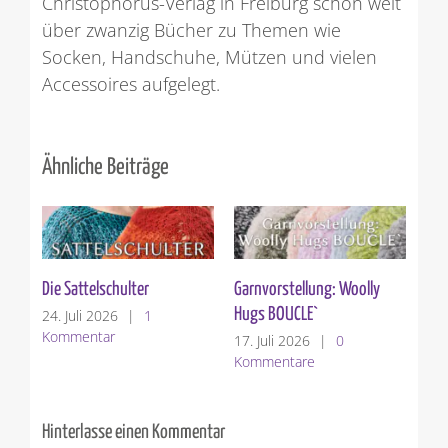
Christophorus-Verlag in Freiburg schon weit
über zwanzig Bücher zu Themen wie
Socken, Handschuhe, Mützen und vielen
Accessoires aufgelegt.
Ähnliche Beiträge
Die Sattelschulter
Garnvorstellung: Woolly
Ver
Hugs BOUCLE`
24. Juli 2026
|
1
10.
Kommentar
Ko
17. Juli 2026
|
0
Kommentare
Hinterlasse einen Kommentar