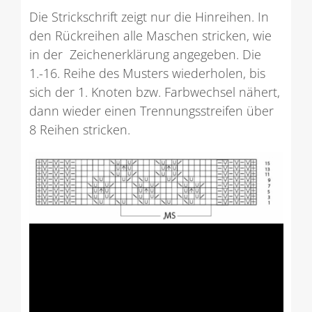
Die Strickschrift zeigt nur die Hinreihen. In
den Rückreihen alle Maschen stricken, wie
in der Zeichenerklärung angegeben. Die
1.-16. Reihe des Musters wiederholen, bis
sich der 1. Knoten bzw. Farbwechsel nähert,
dann wieder einen Trennungsstreifen über
8 Reihen stricken.