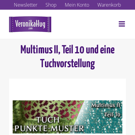
Zum
Newsletter
Shop
Mein Konto
Warenkorb
Inhalt
springen
Multimus II, Teil 10 und eine
Tuchvorstellung