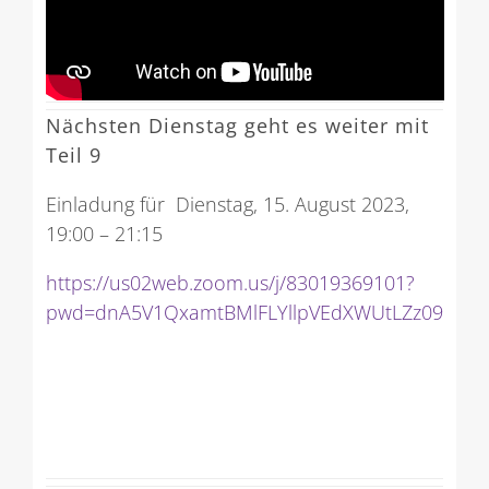
Nächsten Dienstag geht es weiter mit
Teil 9
Einladung für Dienstag, 15. August 2023,
19:00 – 21:15
https://us02web.zoom.us/j/83019369101?
pwd=dnA5V1QxamtBMlFLYllpVEdXWUtLZz09