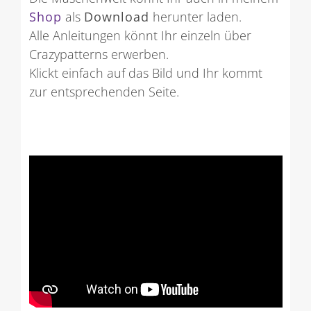
Shop
als
Download
herunter laden.
Alle Anleitungen könnt Ihr einzeln über
Crazypatterns erwerben.
Klickt einfach auf das Bild und Ihr kommt
zur entsprechenden Seite.