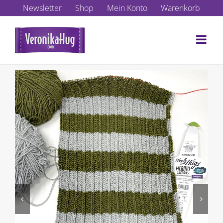
Zum
Newsletter
Shop
Mein Konto
Warenkorb
Inhalt
springen