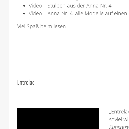
Video – Stulpen aus der Anna Nr. 4
Video – Anna Nr. 4, alle Modelle auf einen 
Viel Spaß beim lesen.
Entrelac
„Entrel
soviel w
Kunstgew