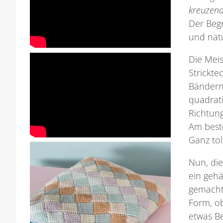
kreuzend
Der Begr
und natü
Die Meis
Strickte
Bändern 
quadrati
Richtun
Am beste
Ganz tol
Nun, die
ein gehä
gemacht!
Form, ob
etwas B