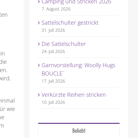
Camping und Stricken 2026
7. August 2026
ten
Sattelschulter gestrickt
31. Juli 2026
Die Sattelschulter
24. Juli 2026
in
die
Garnvorstellung: Woolly Hugs
en.
BOUCLE`
wird.
17. Juli 2026
Verkürzte Reihen stricken
einmal
10. Juli 2026
ür wie
he
em
Beliebt