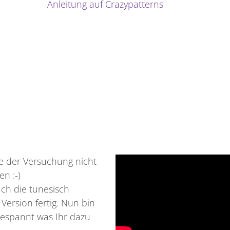
Anleitung auf Crazypatterns
e der Versuchung nicht
n :-)
auch die tunesisch
Version fertig. Nun bin
gespannt was Ihr dazu