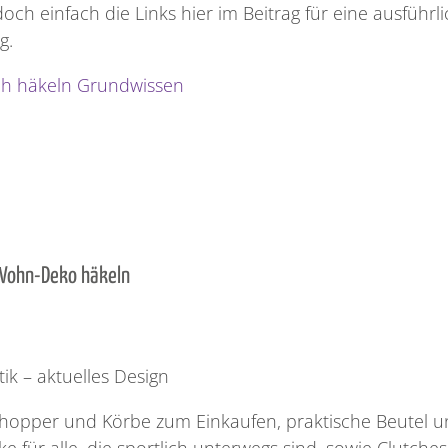
och einfach die Links hier im Beitrag für eine ausführl
g.
ch häkeln Grundwissen
 Wohn-Deko häkeln
tik – aktuelles Design
hopper und Körbe zum Einkaufen, praktische Beutel u
e für alle, die sportlich unterwegs sind, sowie Clutche