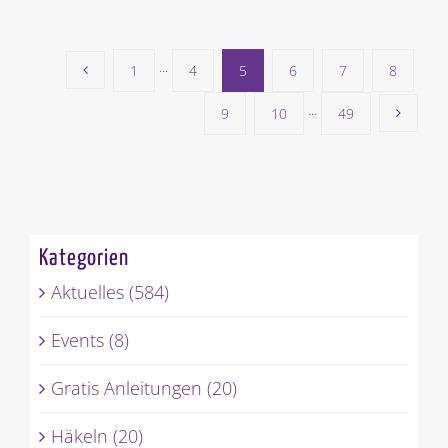
1
···
4
5
6
7
8
9
10
···
49
Kategorien
Aktuelles (584)
Events (8)
Gratis Anleitungen (20)
Häkeln (20)