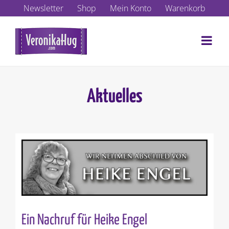
Zum
Newsletter
Shop
Mein Konto
Warenkorb
Inhalt
springen
Aktuelles
Ein Nachruf für Heike Engel