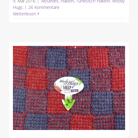
9. Mai 2016
|
Aktuelles
,
Häkeln
,
Tunesisch Häkeln
,
Woolly
Hugs
|
26 Kommentare
Weiterlesen