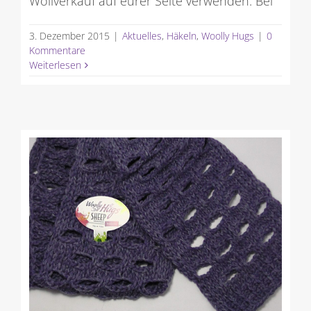
Wollverkauf auf eurer Seite verwenden. Bei
3. Dezember 2015
|
Aktuelles
,
Häkeln
,
Woolly Hugs
|
0
Kommentare
Weiterlesen